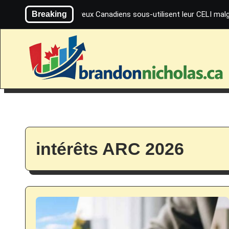
Skip
Breaking
De nombreux Canadiens sous-utilisent leur CELI malg
to
content
intérêts ARC 2026