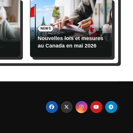
NEWS
Nouvelles lois et mesures
au Canada en mai 2026 :
que
ce qui change pour vos
oivent
finances, vos impôts et
l’immigration