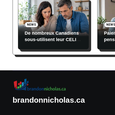
NEWS
NEW
De nombreux Canadiens
Paie
sous-utilisent leur CELI
pens
malgré un plafond de 109
au C
000 $ en 2026
date
cond
brandonnicholas.ca