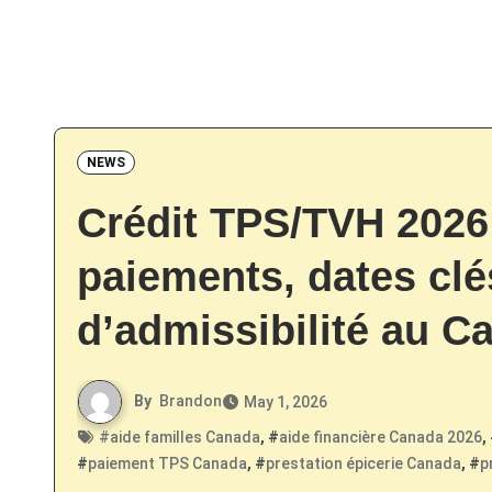
NEWS
Crédit TPS/TVH 2026
paiements, dates clé
d’admissibilité au C
By
Brandon
May 1, 2026
#
aide familles Canada
, #
aide financière Canada 2026
,
#
paiement TPS Canada
, #
prestation épicerie Canada
, #
p