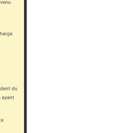
evenu
harge.
ident du
s ayant
te