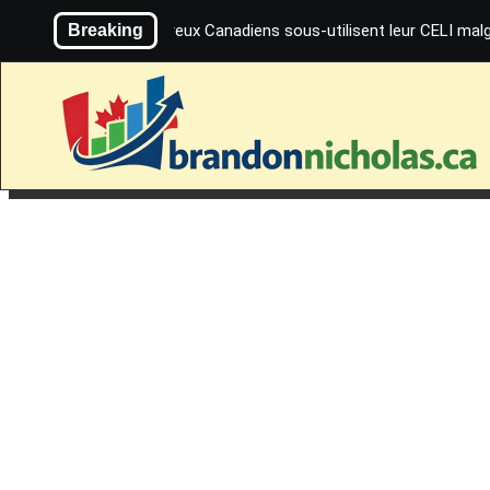
Skip
Breaking
De nombreux Canadiens sous-utilisent leur CELI malg
to
content