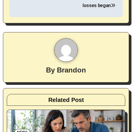
g
losses began
a
t
i
o
n
By
Brandon
Related Post