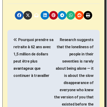
P
Pourquoi prendre sa
Research suggests
o
retraite à 62 ans avec
that the loneliness of
s
1,5 million de dollars
people in their
peut être plus
seventies is rarely
t
avantageux que
about being alone — it
n
continuer à travailler
is about the slow
a
disappearance of
everyone who knew
v
the version of you that
i
existed before the