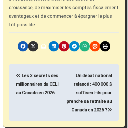
croissance, de maximiser les comptes fiscalement
avantageux et de commencer à épargner le plus
tôt possible.
P
Les 3 secrets des
Un débat national
o
millionnaires du CELI
relancé : 400 000 $
s
au Canada en 2026
suffisent-ils pour
prendre sa retraite au
t
Canada en 2026 ?
n
a