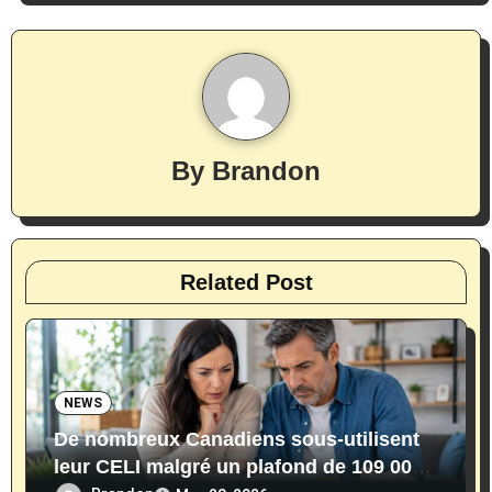
v
i
g
By
Brandon
a
t
i
Related Post
o
n
NEWS
De nombreux Canadiens sous-utilisent
leur CELI malgré un plafond de 109 000